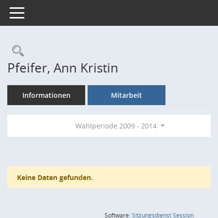
Toggle navigation
Rechercheauswahl
Pfeifer, Ann Kristin
Informationen
Mitarbeit
Wahlperiode 2009 - 2014
Keine Daten gefunden.
(Wird in
Software:
Sitzungsdienst
Session