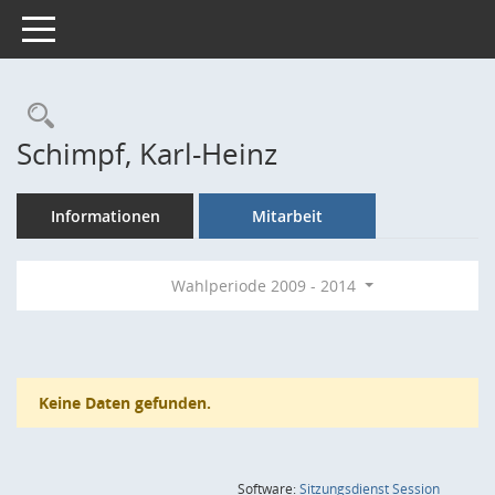
Toggle navigation
Rechercheauswahl
Schimpf, Karl-Heinz
Informationen
Mitarbeit
Wahlperiode 2009 - 2014
Keine Daten gefunden.
(Wird in
Software:
Sitzungsdienst
Session