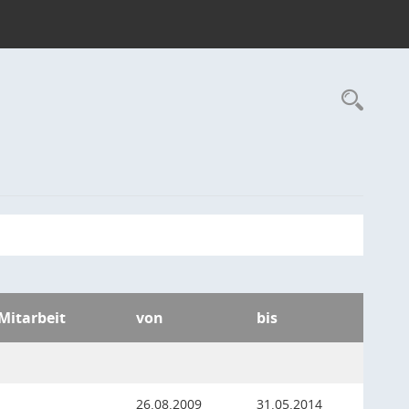
Rec
 Mitarbeit
von
bis
26.08.2009
31.05.2014