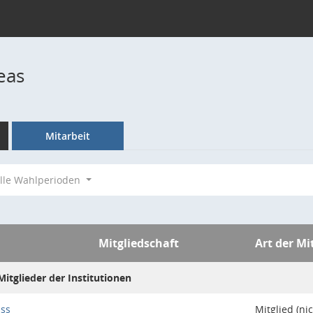
eas
Mitarbeit
lle Wahlperioden
Mitgliedschaft
Art der Mi
itglieder der Institutionen
uss
Mitglied (ni