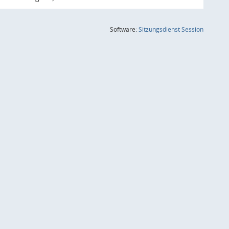
(Wird in
Software:
Sitzungsdienst
Session