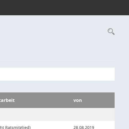
Rec
tarbeit
von
cht Ratsmitglied)
28.08.2019