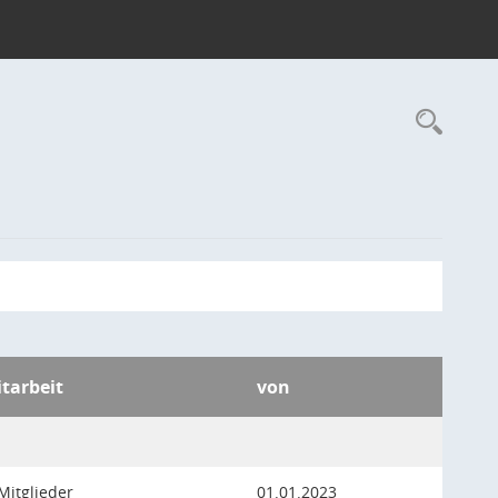
Rec
itarbeit
von
Mitglieder
01.01.2023