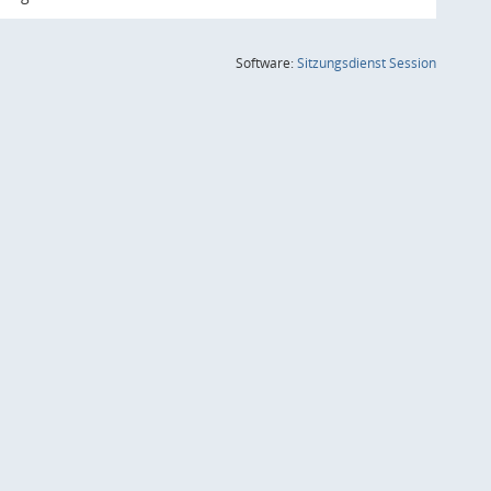
(Wird in
Software:
Sitzungsdienst
Session