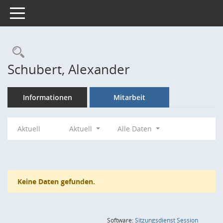
Toggle navigation
Rechercheauswahl
Schubert, Alexander
Informationen
Mitarbeit
Aktuell
Aktuell
Alle Daten
Keine Daten gefunden.
(Wird in
Software:
Sitzungsdienst
Session