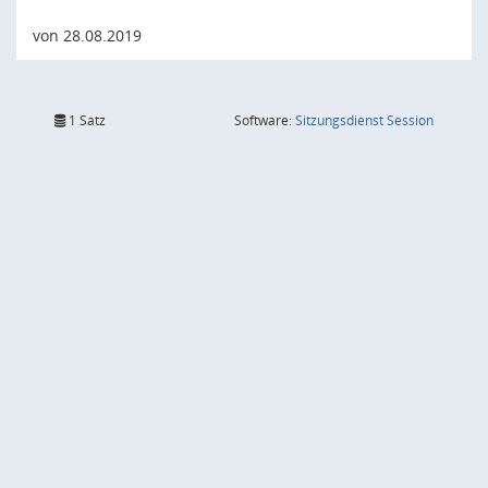
von 28.08.2019
(Wird in
1 Satz
Software:
Sitzungsdienst
Session