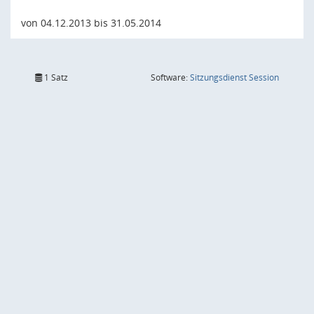
von 04.12.2013 bis 31.05.2014
(Wird in
1 Satz
Software:
Sitzungsdienst
Session