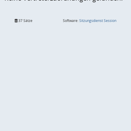
(Wird in
37 Sätze
Software:
Sitzungsdienst
Session