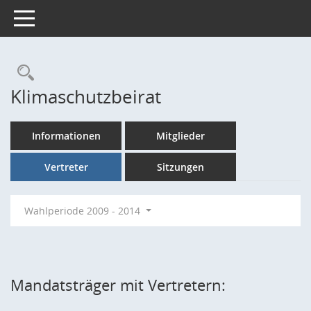
Toggle navigation
Rechercheauswahl
Klimaschutzbeirat
Informationen
Mitglieder
Vertreter
Sitzungen
Wahlperiode 2009 - 2014
Mandatsträger mit Vertretern: