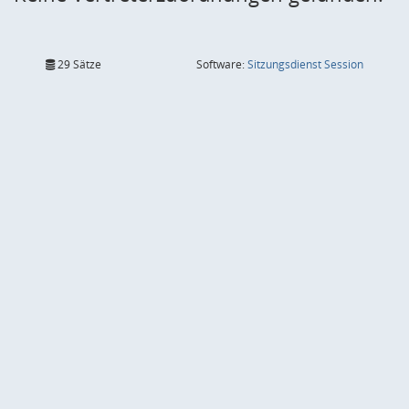
(Wird in
29 Sätze
Software:
Sitzungsdienst
Session