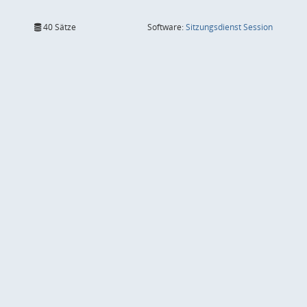
(Wird in
40 Sätze
Software:
Sitzungsdienst
Session