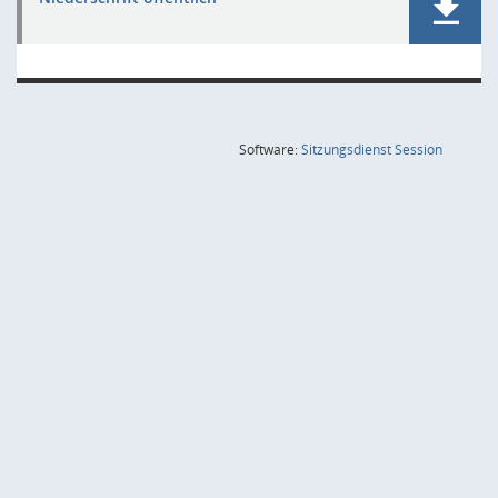
(Wird in
Software:
Sitzungsdienst
Session