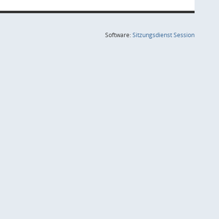
(Wird in
Software:
Sitzungsdienst
Session