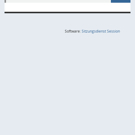
(Wird in
Software:
Sitzungsdienst
Session