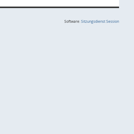
(Wird in
Software:
Sitzungsdienst
Session