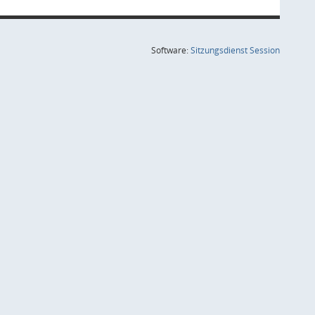
(Wird in
Software:
Sitzungsdienst
Session