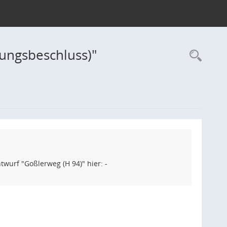
lungsbeschluss)"
Rec
wurf "Goßlerweg (H 94)" hier: -