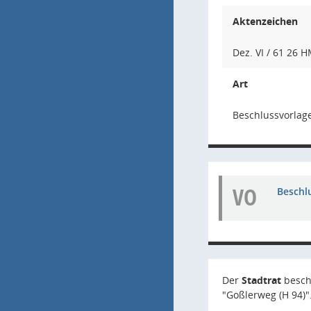
Aktenzeichen
Dez. VI / 61 26 
Art
Beschlussvorlag
VO
Beschl
Der
Stadtrat
besch
"Goßlerweg (H 94)"