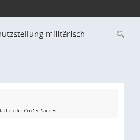
tzstellung militärisch
Rec
 Flächen des Großen Sandes