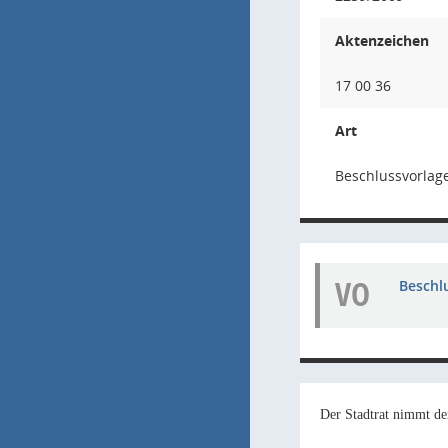
Aktenzeichen
17 00 36
Art
Beschlussvorlag
VO
Beschl
Der Stadtrat nimmt de