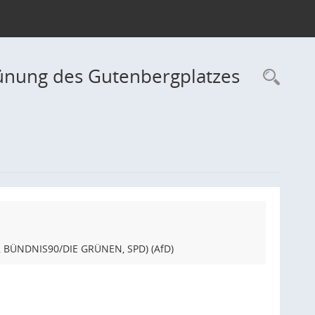
ünung des Gutenbergplatzes
Rec
, BÜNDNIS90/DIE GRÜNEN, SPD) (AfD)