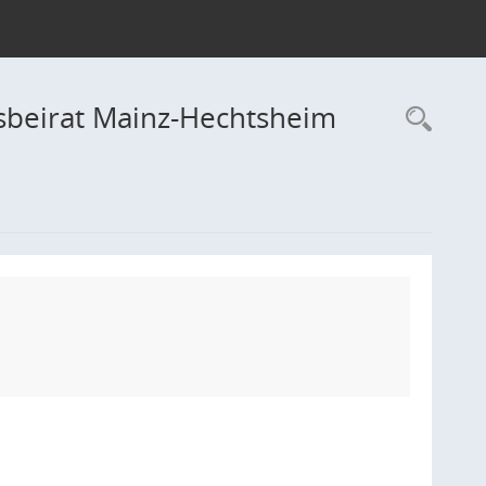
sbeirat Mainz-Hechtsheim
Rec