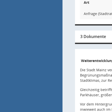
Art
Anfrage (Stadtrat
3 Dokumente
Weiterentwicklung
Die Stadt Mainz v
Begrünungsmaßnahm
Stadtklimas, zur R
Gleichzeitig betri
Parkhäuser, größer
Vor dem Hintergru
inwieweit auch im