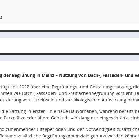
)
 der Begrünung in Mainz – Nutzung von Dach-, Fassaden- und ve
erfügt seit 2022 über eine Begrünungs- und Gestaltungssatzung, 
en wie Dach-, Fassaden- und Freiflächenbegrünung vorsieht. Di
eduzierung von Hitzeinseln und zur ökologischen Aufwertung bebau
fft die Satzung in erster Linie neue Bauvorhaben, während bereits
e Parkplätze oder ältere Gebäude – bislang nur eingeschränkt ei
nd zunehmender Hitzeperioden und der Notwendigkeit zusätzliche
 Bestand zusätzliche Begrünungspotenziale genutzt werden könne