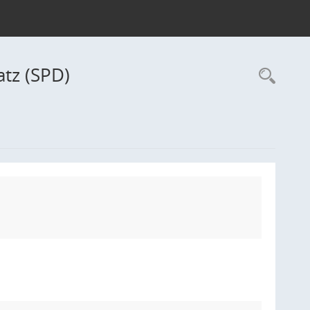
atz (SPD)
Rec