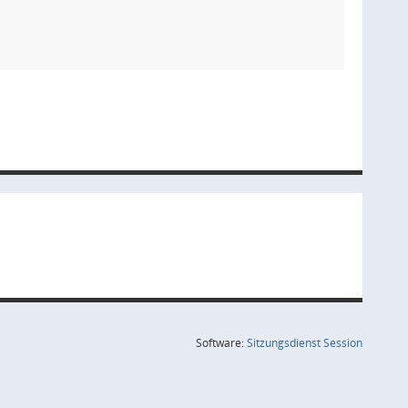
(Wird in
Software:
Sitzungsdienst
Session