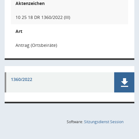
Aktenzeichen
10 25 18 DR 1360/2022 (III)
Art
Antrag (Ortsbeiräte)
1360/2022
(Wird in
Software:
Sitzungsdienst
Session