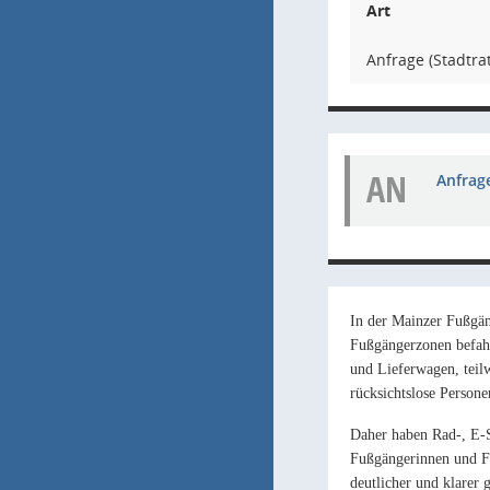
Art
Anfrage (Stadtrat
AN
Anfrage
In der Mainzer Fußgän
Fußgängerzonen befahr
und Lieferwagen, teil
rücksichtslose Persone
Daher
haben Rad-, E-S
Fußgängerinnen und F
deutlicher und klarer