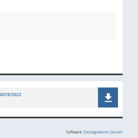
0078/2022
(Wird in
Software:
Sitzungsdienst
Session