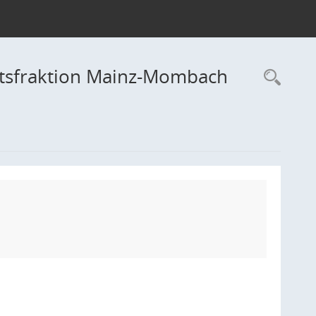
atsfraktion Mainz-Mombach
Rec