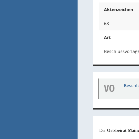
Aktenzeichen
68
Art
Beschlussvorlag
VO
Beschl
Der
Ortsbeirat Mai