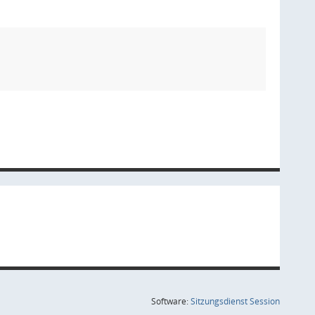
(Wird in
Software:
Sitzungsdienst
Session