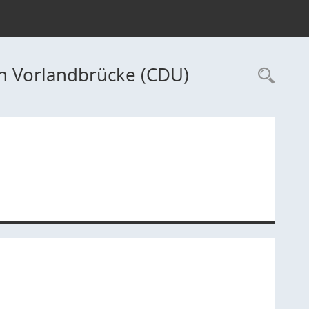
n Vorlandbrücke (CDU)
Rec