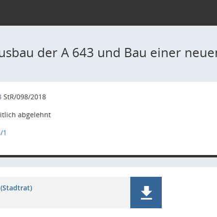
usbau der A 643 und Bau einer neue
8
StR/098/2018
tlich abgelehnt
/1
(Stadtrat)