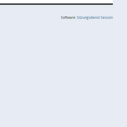
(Wird in
Software:
Sitzungsdienst
Session