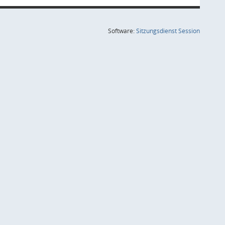
(Wird in
Software:
Sitzungsdienst
Session