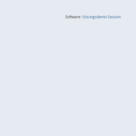
(Wird in
Software:
Sitzungsdienst
Session