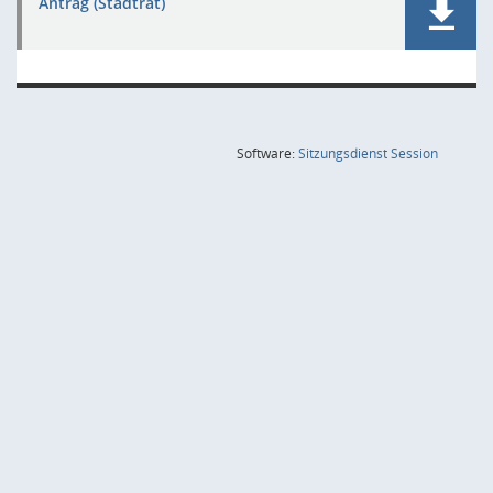
Antrag (Stadtrat)
(Wird in
Software:
Sitzungsdienst
Session