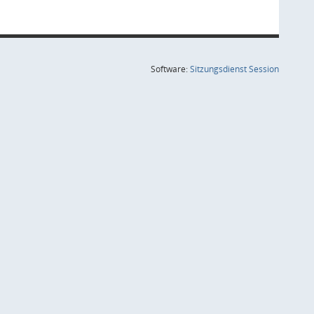
(Wird in
Software:
Sitzungsdienst
Session