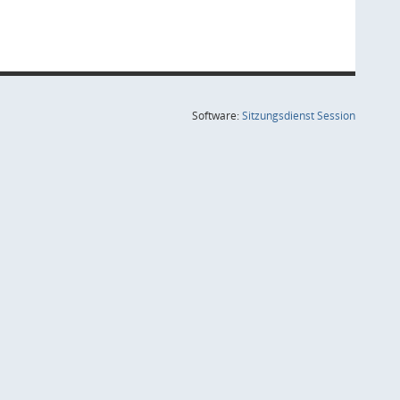
(Wird in
Software:
Sitzungsdienst
Session