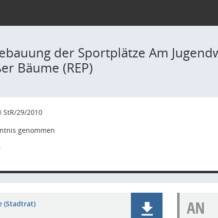
ebauung der Sportplätze Am Jugendwe
ßer Bäume (REP)
0
StR/29/2010
ntnis genommen
0
AN
 (Stadtrat)