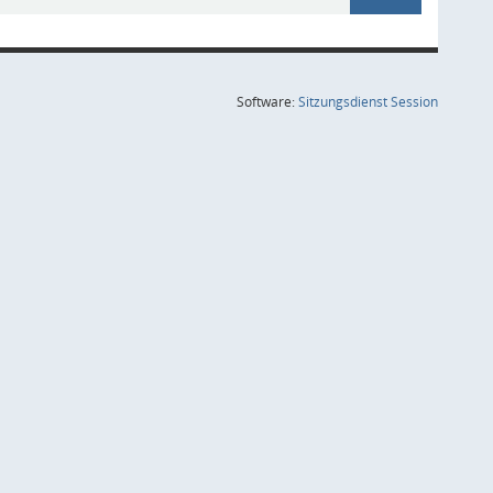
(Wird in
Software:
Sitzungsdienst
Session