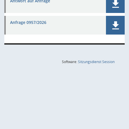
Antwort auf Anfrage
Anfrage 0957/2026
(Wird in
Software:
Sitzungsdienst
Session