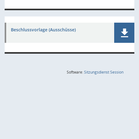
Beschlussvorlage (Ausschüsse)
(Wird in
Software:
Sitzungsdienst
Session