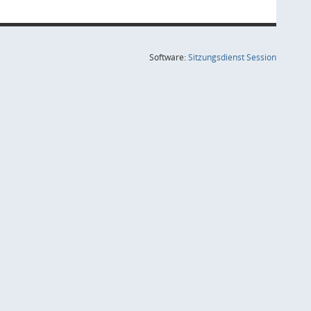
(Wird in
Software:
Sitzungsdienst
Session