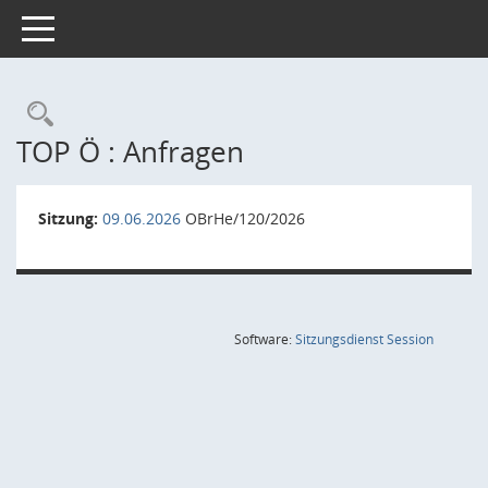
Toggle navigation
Rechercheauswahl
TOP Ö : Anfragen
Sitzung:
09.06.2026
OBrHe/120/2026
(Wird in
Software:
Sitzungsdienst
Session