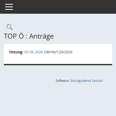
Toggle navigation
Rechercheauswahl
TOP Ö : Anträge
Sitzung:
09.06.2026
OBrHe/120/2026
(Wird in
Software:
Sitzungsdienst
Session