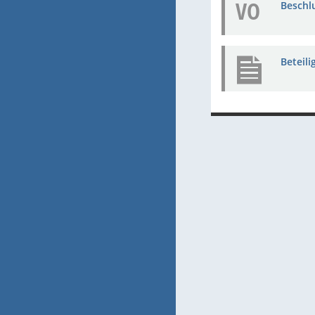
VO
Beschl
Beteil