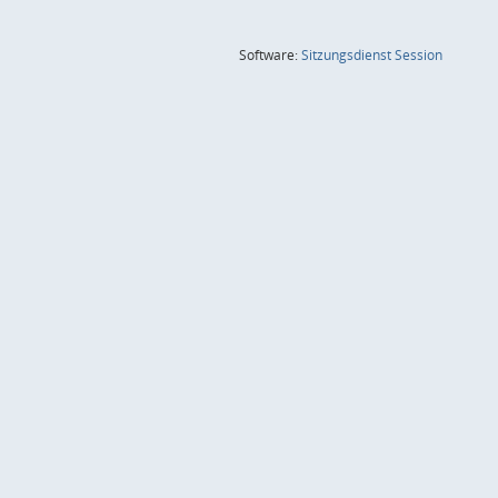
(Wird in
Software:
Sitzungsdienst
Session