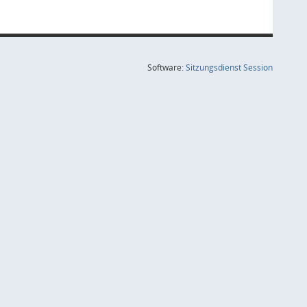
(Wird in
Software:
Sitzungsdienst
Session