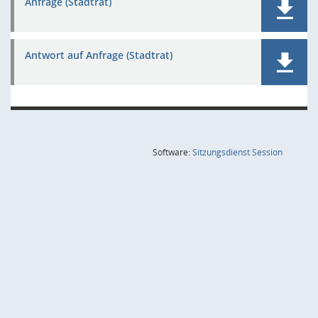
Anfrage (Stadtrat)
Antwort auf Anfrage (Stadtrat)
(Wird in
Software:
Sitzungsdienst
Session