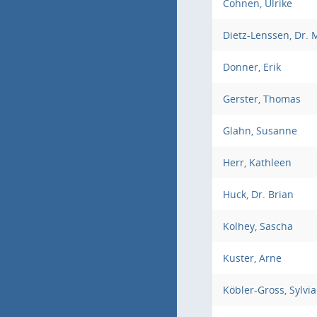
Cohnen, Ulrike
Dietz-Lenssen, Dr. 
Donner, Erik
Gerster, Thomas
Glahn, Susanne
Herr, Kathleen
Huck, Dr. Brian
Kolhey, Sascha
Kuster, Arne
Köbler-Gross, Sylvia