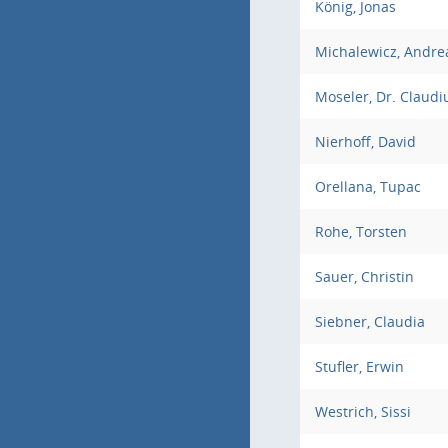
König, Jonas
Michalewicz, Andre
Moseler, Dr. Claudi
Nierhoff, David
Orellana, Tupac
Rohe, Torsten
Sauer, Christin
Siebner, Claudia
Stufler, Erwin
Westrich, Sissi