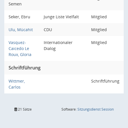
Semen
Seker, Ebru
Junge Liste Vielfalt
Mitglied
Ulu, Mücahit
CDU
Mitglied
Vasquez-
Internationaler
Mitglied
Caicedo Le
Dialog
Roux, Gloria
Schriftführung
Wittmer,
Schriftführung
Carlos
(Wird in
21 Sätze
Software:
Sitzungsdienst
Session