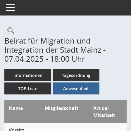
Toggle navigation
Rechercheauswahl
Beirat für Migration und
Integration der Stadt Mainz -
07.04.2025 - 18:00 Uhr
Informationen
Tagesordnung
TOP-Liste
Anwesenheit
Name
Mitgliedschaft
Art der
Mitarbeit
Vorsitz