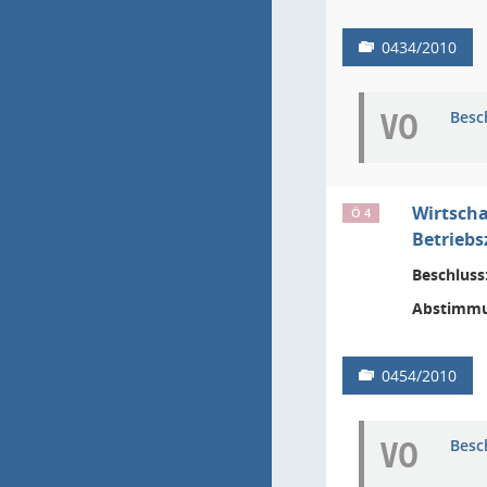
0434/2010
VO
Besc
Wirtscha
Ö 4
Betriebs
Beschluss
Abstimmu
0454/2010
VO
Besc