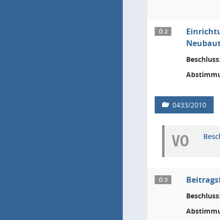
Einricht
Ö 2
Neubaute
Beschluss
Abstimmu
0433/2010
VO
Besc
Beitrags
Ö 3
Beschluss
Abstimmu