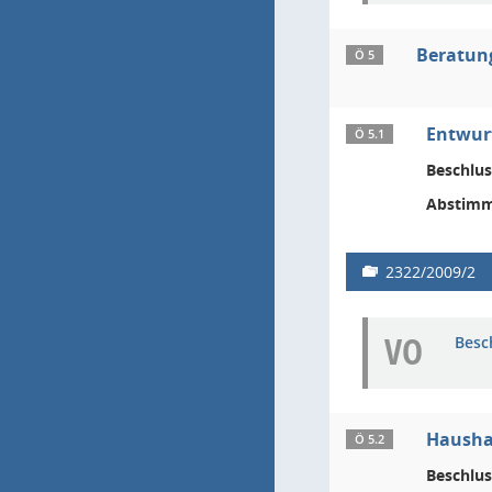
Beratun
Ö 5
Entwurf
Ö 5.1
Beschlus
Abstimm
2322/2009/2
VO
Besc
Haushal
Ö 5.2
Beschlus