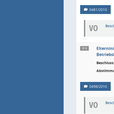
0481/2010
VO
Besc
Elternin
Ö 9
Betriebs
Beschluss
Abstimmu
0498/2010
VO
Besc