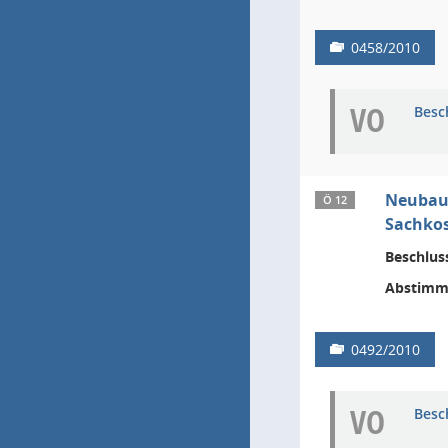
0458/2010
VO
Besc
Neubau 
Ö 12
Sachkos
Beschlus
Abstimm
0492/2010
VO
Besc