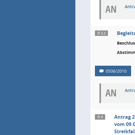
AN
Antra
Begleit
Ö 3.2
Beschlus
Abstimm
0506/2010
AN
Antra
Antrag 2
Ö 4
vom 09.0
Streikfal