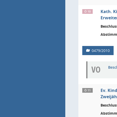
Kath. K
Ö 10
Erweite
Beschlus
Abstimm
0479/2010
VO
Besc
Ev. Kin
Ö 11
Zweijäh
Beschlus
Abstimm