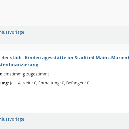
hlussvorlage
der städt. Kindertagesstätte im Stadtteil Mainz-Marienb
tenfinanzierung
s:
einstimmig zugestimmt
ung:
Ja: 14, Nein: 0, Enthaltung: 0, Befangen: 0
hlussvorlage