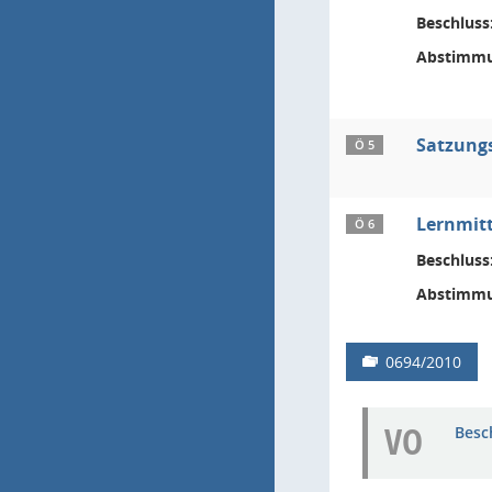
Beschluss
Abstimmu
Satzung
Ö 5
Lernmitt
Ö 6
Beschluss
Abstimmu
0694/2010
VO
Besc