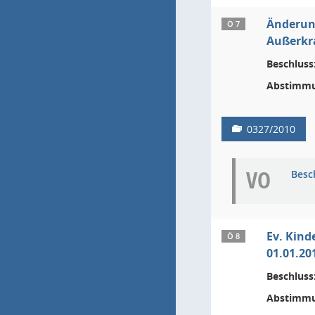
Änderung
Ö 7
Außerkr
Beschluss
Abstimmu
0327/2010
VO
Besc
Ev. Kind
Ö 8
01.01.20
Beschluss
Abstimmu