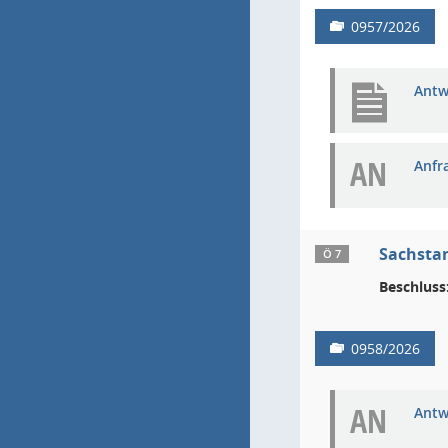
0957/2026
Antw
AN
Anfr
Sachstan
Ö 7
Beschluss
0958/2026
AN
Antw