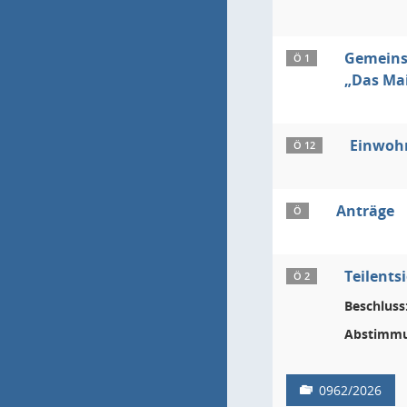
Gemeinsa
Ö 1
„Das Ma
Einwoh
Ö 12
Anträge
Ö
Teilents
Ö 2
Beschluss
Abstimmu
0962/2026