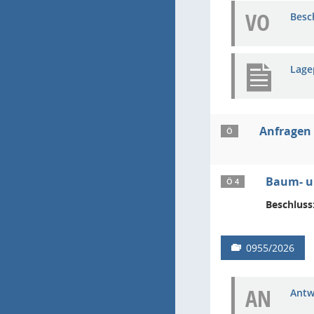
VO
Besc
Lage
Anfragen
Ö
Baum- u
Ö 4
Beschluss
0955/2026
AN
Antw