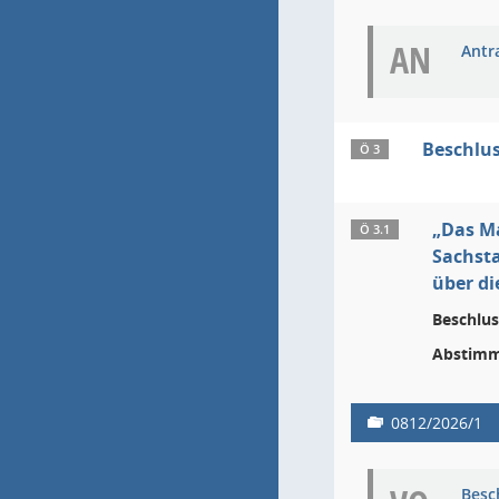
AN
Antr
Beschlu
Ö 3
„Das Ma
Ö 3.1
Sachsta
über di
Beschlus
Abstimm
0812/2026/1
Besc