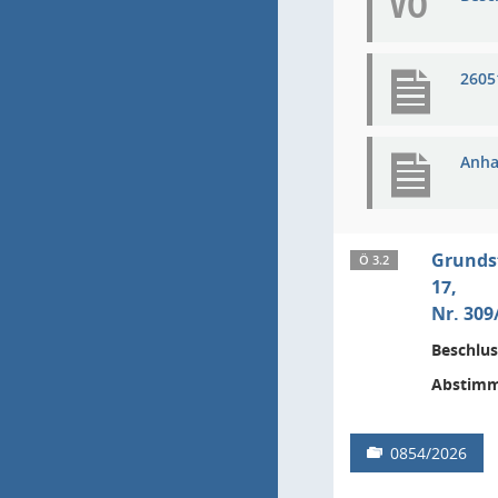
VO
2605
Anha
Grundst
Ö 3.2
17,
Nr. 309
Beschlus
Abstimm
0854/2026