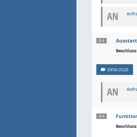
AN
Anfr
Ausstatt
Ö 5
Beschluss
0956/2026
AN
Anfr
Funktion
Ö 6
Beschluss