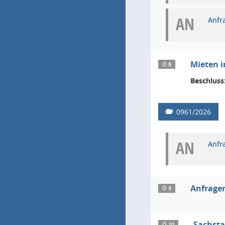
AN
Anfr
Mieten i
Ö 8
Beschluss
0961/2026
AN
Anfr
Anfragen
Ö 9
Sachsta
Ö 10